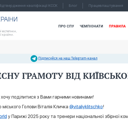
Підтвердження кваліфікації КССК
Блог
Працевлаштування
КРАIНИ
ПРО СПУ
ЧЕМПІОНАТИ
ПРАВИЛА
ї естетики,
єї країни.
Підписуйся на наш Telegram-канал
СНУ ГРАМОТУ ВІД КИЇВСЬКО
хочу поділитися з Вами гарними новинами!
о міського Голови Віталія Кличка
@vitaliyklitschko
!
rld
у Парижі 2025 року та тренери національної збірної ко