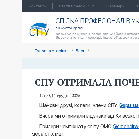
Контакти
Стати членом СПУ
Партнери
СПIЛКА ПРОФЕСIОНАЛIВ У
в індустрії краси
об'єднує перукарів, візажистів, майстрів нігтьово
бровистів та інших фахівців індустрії краси з усі
Головна сторінка
/
Блог
/
СПУ ОТРИМАЛА ПОЧЕ
17:20, 11 грудня 2025
Шановні друзі, колеги, члени СПУ
@spu_ua
Вчора ми отримали відзнаки від Київськог
Призери чемпіонату світу ОМС
@omchairwo
мера столиці.