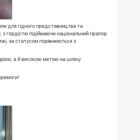
били для гідного представництва та
, з гордістю підіймаючи національний прапор
рижі, за статусом порівнюються з
мрією, а й високою метою на шляху
еремоги!