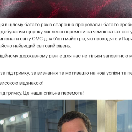
ія в цілому багато років старанно працювали і багато зро
здобуваючи щороку численні перемоги на чемпіонатах світу
емпіонати світу ОМС для б’юті майстрів, які проходять у Па
ійсно найвищий світовий рівень.
ційному державному рівні є для нас не тільки заповітною 
а підтримку, за визнання та мотивацію на нові успіхи та п
 високою відзнакою!
підтримку. Це наша спільна перемога!