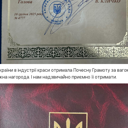
країни в індустрії краси отримала Почесну Грамоту за вагом
жна нагорода. І нам надзвичайно приємно її отримати.