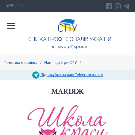
УКР
ENG
|
СПIЛКА ПРОФЕСIОНАЛIВ УКРАIНИ
в індустрії краси
Головна сторінка
/
Навч. центри СПУ
/
Підписуйся на наш Telegram-канал
МАКІЯЖ