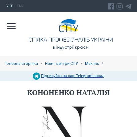
УКР
ENG
|
СПIЛКА ПРОФЕСIОНАЛIВ УКРАIНИ
в індустрії краси
Головна сторінка
/
Навч. центри СПУ
/
Макіяж
/
Підписуйся на наш Telegram-канал
КОНОНЕНКО НАТАЛІЯ